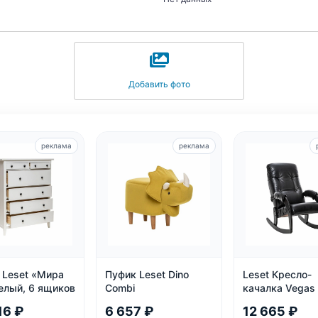
Добавить фото
реклама
реклама
 Leset «Мира
Пуфик Leset Dino
Leset Кресло-
елый, 6 ящиков
Combi
качалка Vegas 
Black, Венге
16 ₽
6 657 ₽
12 665 ₽