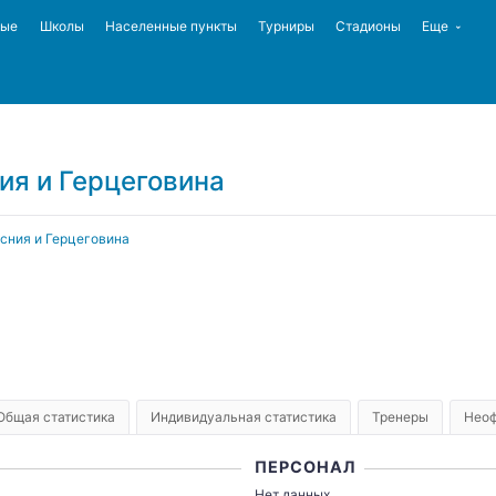
ные
Школы
Населенные пункты
Турниры
Стадионы
Еще
ия и Герцеговина
сния и Герцеговина
Общая статистика
Индивидуальная статистика
Тренеры
Неоф
ПЕРСОНАЛ
Нет данных