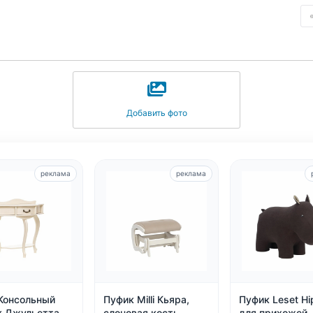
Добавить фото
реклама
реклама
 Консольный
Пуфик Milli Кьяра,
Пуфик Leset Hi
к Джульетта,
слоновая кость
для прихожей