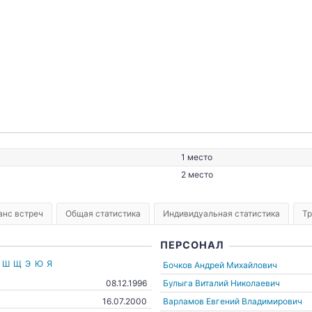
16.06.2021
1 место
2 место
анс встреч
Общая статистика
Индивидуальная статистика
Т
ПЕРСОНАЛ
Ш
Щ
Э
Ю
Я
Бочков Андрей Михайлович
Булыга Виталий Николаевич
08.12.1996
Варламов Евгений Владимирович
16.07.2000