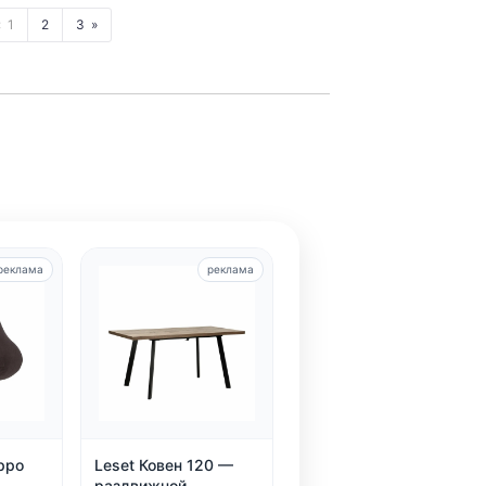
1
2
3
реклама
реклама
ppo
Leset Ковен 120 —
раздвижной