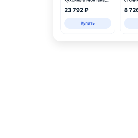
белый
дуб ш
23 792 ₽
8 72
Купить