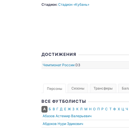
Стадион:
Стадион «Кубань»
25.07.2020
ДОСТИЖЕНИЯ
Чемпионат России
D3
Сезоны
Трансферы
Бал
Персоны
ВСЕ ФУТБОЛИСТЫ
А
Б
В
Г
Д
Е
Ж
З
К
Л
М
Н
О
П
Р
С
Т
Ф
Х
Ц
Ч
Абазов Астемир Валерьевич
Абдоков Нури Эдикович