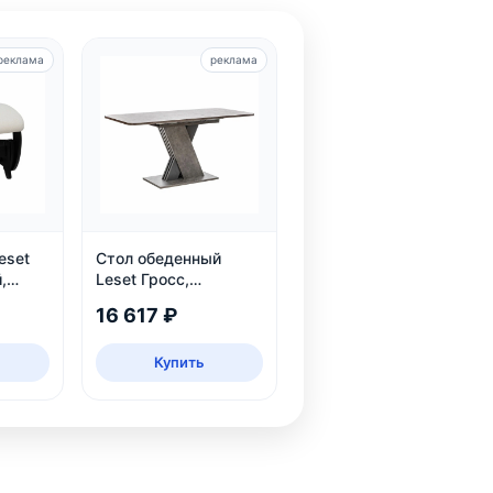
реклама
реклама
eset
Стол обеденный
,
Leset Гросс,
раздвижной, темно-
16 617 ₽
серый, на 6 персон
Купить