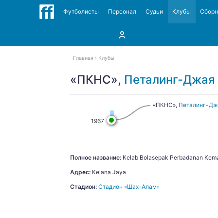
Футболисты
Персонал
Судьи
Клубы
Сбор
Главная
Клубы
«ПКНС»,
Петалинг-Джая
«ПКНС»,
Петалинг-Дж
1967
Полное название:
Kelab Bolasepak Perbadanan Kema
Адрес:
Kelana Jaya
Стадион:
Стадион «Шах-Алам»