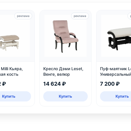
реклама
реклама
Milli Кьяра,
Кресло Дэми Leset,
Пуф-маятник L
вая кость
Венге, велюр
Универсальный
Венге
2 ₽
14 624 ₽
7 200 ₽
Купить
Купить
Купить