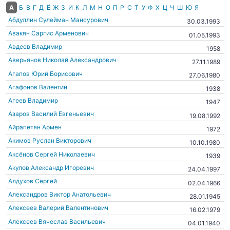
А
Б
В
Г
Д
Ё
Ж
З
И
К
Л
М
Н
О
П
Р
С
Т
У
Ф
Х
Ц
Ч
Ш
Ю
Я
Абдуллин Сулейман Мансурович
30.03.1993
Авакян Саргис Арменович
01.05.1993
Авдеев Владимир
1958
Аверьянов Николай Александрович
27.11.1989
Агапов Юрий Борисович
27.06.1980
Агафонов Валентин
1938
Агеев Владимир
1947
Азаров Василий Евгеньевич
19.08.1992
Айрапетян Армен
1972
Акимов Руслан Викторович
10.10.1980
Аксёнов Сергей Николаевич
1939
Акулов Александр Игоревич
24.04.1997
Алдухов Сергей
02.04.1966
Александров Виктор Анатольевич
28.01.1945
Алексеев Валерий Валентинович
16.02.1979
Алексеев Вячеслав Васильевич
04.01.1940