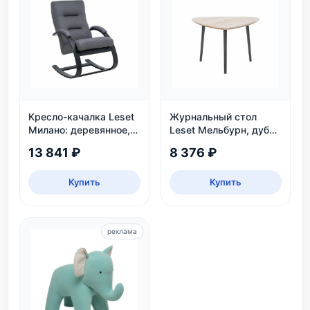
Кресло-качалка Leset
Журнальный стол
Милано: деревянное,
Leset Мельбурн, дуб
венге, рогожка Malmo
сонома
13 841 ₽
8 376 ₽
95
Купить
Купить
реклама