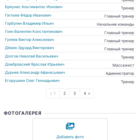
Бряунис Альгимантас Ионович
Тренер
Гаглоев Фёдор Иванович
Главный тренер
Горбулин Владимир Ильич
Начальник команды
Гоян Валентин Константинович
Главный тренер
Гуляев Виктор Алексеевич
Главный тренер
Дёмин Эдуард Викторович
Главный тренер
Долгов Николай Васильевич
Тренер
Домбровский Ярослав Юрьевич
Массажист
Дурнев Александр Афанасьевич
Администратор
Егорушкин Олег Геннадьевич
Тренер
1
2
3
4
ФОТОГАЛЕРЕЯ
Добавить фото