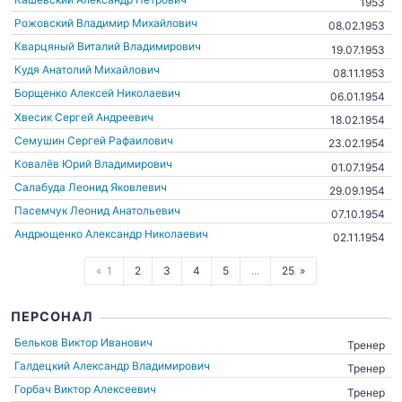
1953
Рожовский Владимир Михайлович
08.02.1953
Кварцяный Виталий Владимирович
19.07.1953
Кудя Анатолий Михайлович
08.11.1953
Борщенко Алексей Николаевич
06.01.1954
Хвесик Сергей Андреевич
18.02.1954
Семушин Сергей Рафаилович
23.02.1954
Ковалёв Юрий Владимирович
01.07.1954
Салабуда Леонид Яковлевич
29.09.1954
Пасемчук Леонид Анатольевич
07.10.1954
Андрющенко Александр Николаевич
02.11.1954
1
2
3
4
5
...
25
ПЕРСОНАЛ
Бельков Виктор Иванович
Тренер
Галдецкий Александр Владимирович
Тренер
Горбач Виктор Алексеевич
Тренер