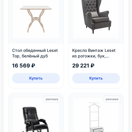
Стол обеденный Leset
Кресло Винтаж Leset
Тор, белёный дуб
из рогожки, бук,
коричневое — купить в
16 569 ₽
29 221 ₽
интернет-магазине
Купить
Купить
реклама
реклама