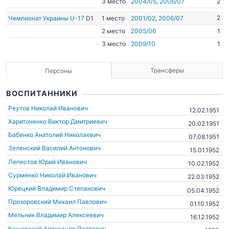
3 место
2004/05
,
2006/07
2
2
Чемпионат Украины U-17
D1
1 место
2001/02
,
2006/07
2 место
2005/06
1
3 место
2009/10
1
Трансферы
Персоны
ВОСПИТАННИКИ
Реутов Николай Иванович
12.02.1951
Харитоненко Виктор Дмитриевич
20.02.1951
Бабенко Анатолий Николаевич
07.08.1951
Зеленский Василий Антонович
15.01.1952
Лепестов Юрий Иванович
10.02.1952
Сурменко Николай Иванович
22.03.1952
Юрецкий Владимир Степанович
05.04.1952
Прозоровский Михаил Павлович
01.10.1952
Мельник Владимир Алексеевич
16.12.1952
Кашевский Александр Петрович