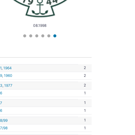
08.1998
2
1
,
1964
9
,
1960
2
2
63
,
1977
6
1
1
7
6
1
1
8/99
7/98
1