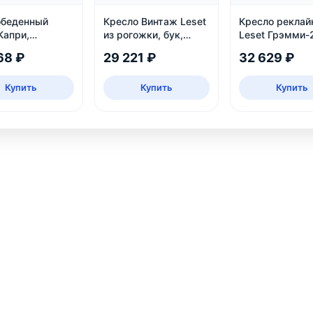
обеденный
Кресло Винтаж Leset
Кресло реклай
Капри,
из рогожки, бук,
Leset Грэмми-
ижной
коричневое — купить
велюр
68 ₽
29 221 ₽
32 629 ₽
в интернет-магазине
Купить
Купить
Купить