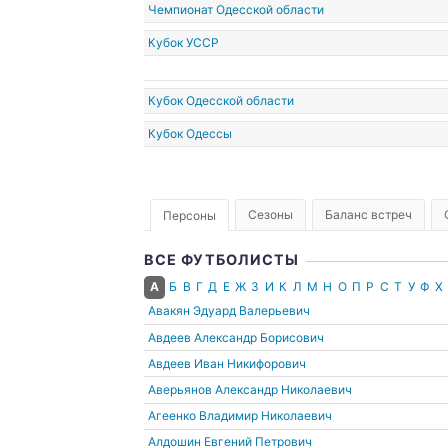
Чемпионат Одесской области
Кубок УССР
Кубок Одесской области
Кубок Одессы
Сезоны
Баланс встреч
Персоны
ВСЕ ФУТБОЛИСТЫ
А
Б
В
Г
Д
Е
Ж
З
И
К
Л
М
Н
О
П
Р
С
Т
У
Ф
Х
Авакян Эдуард Валерьевич
Авдеев Александр Борисович
Авдеев Иван Никифорович
Аверьянов Александр Николаевич
Агеенко Владимир Николаевич
Алдошин Евгений Петрович