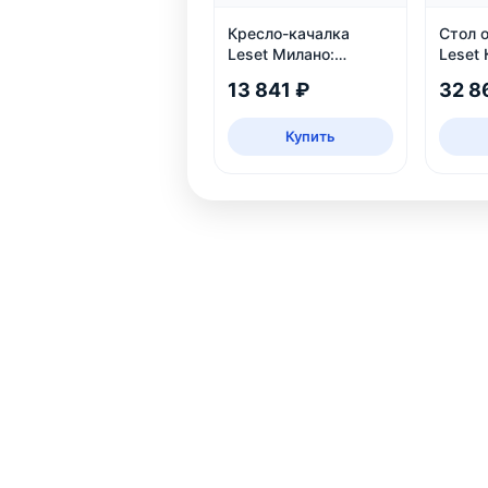
Кресло-качалка
Стол 
Leset Милано:
Leset 
деревянное, венге,
раздв
13 841 ₽
32 8
рогожка Malmo 95
Купить