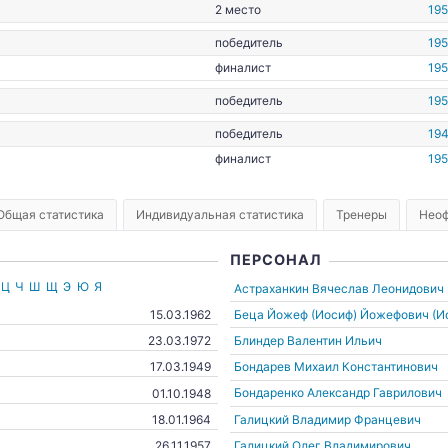
2 место
195
победитель
195
финалист
19
победитель
195
победитель
194
финалист
19
Общая статистика
Индивидуальная статистика
Тренеры
Неоф
ПЕРСОНАЛ
Ц
Ч
Ш
Щ
Э
Ю
Я
Астраханкин Вячеслав Леонидович
Беца Йожеф (Иосиф) Йожефович (И
15.03.1962
Блиндер Валентин Ильич
23.03.1972
Бондарев Михаил Константинович
17.03.1949
Бондаренко Александр Гаврилович
01.10.1948
Галицкий Владимир Францевич
18.01.1964
Галицкий Олег Владимирович
26.11.1957