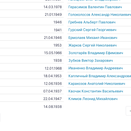
Герасимов Валентин Павлович
14.03.1978
Голоколосов Александр Николаеви
21.01.1949
Гребнев Альберт Павлович
1946
Гурский Сергей Георгиевич
1941
Ермолаев Михаил Иванович
21.04.1946
Жарков Сергей Николаевич
1953
Золотарёв Владимир Ефимович
15.05.1966
Зубков Виктор Захарович
1938
Иваненко Владимир Андреевич
12.01.1968
Капличный Владимир Александров
18.04.1953
Каракозов Анатолий Николаевич
12.06.1936
Квочак Константин Васильевич
07.04.1937
Климов Леонид Михайлович
22.04.1947
14.08.1938