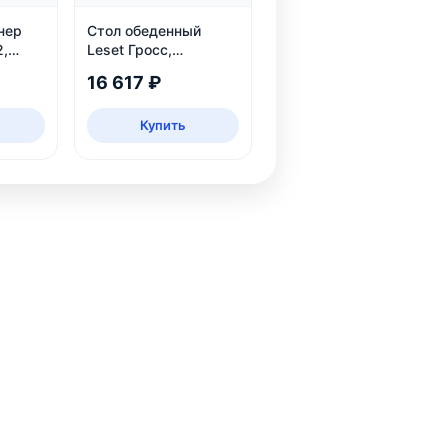
нер
Стол обеденный
2,
Leset Гросс,
раздвижной, темно-
16 617 ₽
серый, на 6 персон
Купить