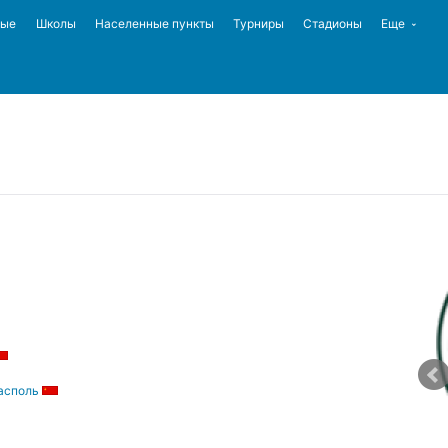
ные
Школы
Населенные пункты
Турниры
Стадионы
Еще
асполь
05.04.1992