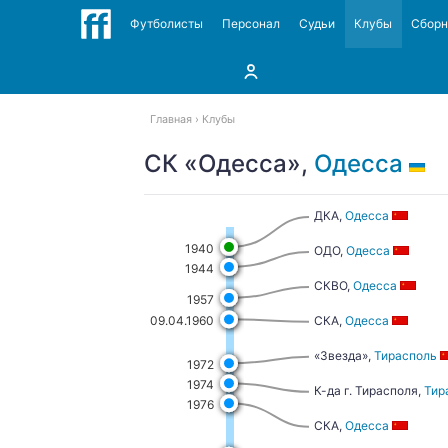
Футболисты
Персонал
Судьи
Клубы
Сбор
Главная
Клубы
СК «Одесса»,
Одесса
ДКА,
Одесса
1940
ОДО,
Одесса
1944
СКВО,
Одесса
1957
СКА,
Одесса
09.04.1960
«Звезда»,
Тирасполь
1972
1974
К-да г. Тирасполя,
Тир
1976
СКА,
Одесса