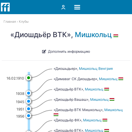
Главная
Клубы
«Диошдьёр ВТК»,
Мишкольц
Дополнить информацию
«Диошьдьер»,
Мишкольц
Венгрия
16.02.1910
«Димаваг СК Диошдьер»,
Мишкольц
«Диошдьёр ВТК»,
Мишкольц
1938
«Диошдьёр Вашаш»,
Мишкольц
1945
1951
«Диошдьёр ВТК Мишкольц»,
Мишкольц
1956
«Диошдьёр ФК»,
Мишкольц
«Диошдьёр ВТК»,
Мишкольц