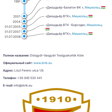
1991
«Диошдьёр-Балатон ФК »,
Мишкольц
«Диошдьёр ВТК»,
Мишкольц
2001
2004
«Диошдьёр ВТК -Борсоди»,
Мишкольц
01.07.2005
01.07.2007
«Диошдьёр ВТК»,
Мишкольц
01.07.2008
Полное название:
Diósgyőr-Vasgyári Testgyakorlók Köre
Официальный сайт:
www.dvtk.eu
Адрес:
Liszt Ferenc utca 1/b
Телефон:
+36 (46) 530 441
E-mail:
info@dvtk.eu