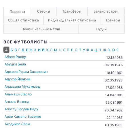
Сезоны
Трансферы
Баланс встреч
Персоны
Общая статистика
Индивидуальная статистика
Тренеры
Неофициальные матчи
Судьи
ВСЕ ФУТБОЛИСТЫ
А
Б
В
Г
Д
Е
Ж
З
И
Й
К
Л
М
Н
О
П
Р
С
Т
У
Ф
Х
Ц
Ч
Ш
Э
Ю
Я
Абасс Рассу
12.12.1986
Абуцки Бела
06.09.1945
Аджоев Гурам Захарович
18.10.1961
Адукор Йоаким
02.05.1993
Алассани Мухаммед
17.09.1988
Альмаши Ласло
14.04.1981
Анталь Ботонд
22.08.1991
Апосту Богдан Раду
20.04.1982
Арсе Камачо Висенте
22.11.1985
Аходикпе Элож
01.05.1983