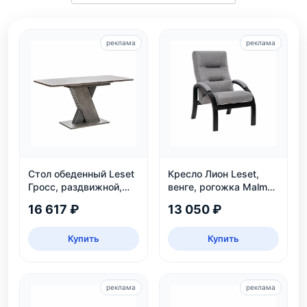
реклама
реклама
Стол обеденный Leset
Кресло Лион Leset,
Гросс, раздвижной,
венге, рогожка Malmo
темно-серый, на 6
90 — до 120 кг
16 617 ₽
13 050 ₽
персон
Купить
Купить
реклама
реклама