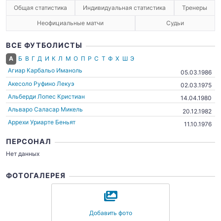
Общая статистика
Индивидуальная статистика
Тренеры
Неофициальные матчи
Судьи
ВСЕ ФУТБОЛИСТЫ
А
Б
В
Г
Д
И
К
Л
М
О
П
Р
С
Т
Ф
Х
Ш
Э
Агиар Карбальо Иманоль
05.03.1986
Акесоло Руфино Лекуэ
02.03.1975
Альберди Лопес Кристиан
14.04.1980
Альваро Саласар Микель
20.12.1982
Аррехи Уриарте Беньят
11.10.1976
ПЕРСОНАЛ
Нет данных
ФОТОГАЛЕРЕЯ
Добавить фото