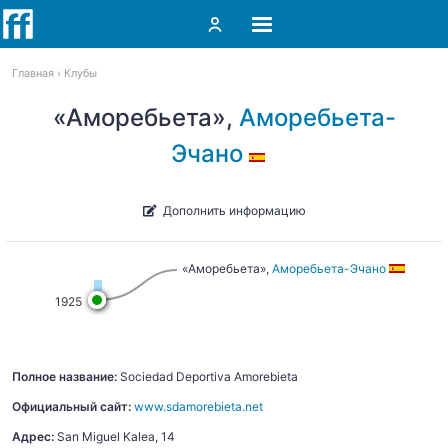
Главная
Клубы
«Аморебьета»,
Аморебьета-
Эчано
Дополнить информацию
«Аморебьета»,
Аморебьета-Эчано
1925
Полное название:
Sociedad Deportiva Amorebieta
Официальный сайт:
www.sdamorebieta.net
Адрес:
San Miguel Kalea, 14