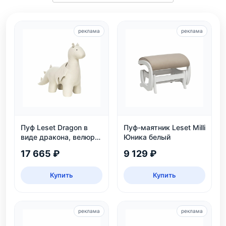
реклама
реклама
Пуф Leset Dragon в
Пуф-маятник Leset Milli
виде дракона, велюр
Юника белый
Omega 30, для дома и
17 665 ₽
9 129 ₽
детской
Купить
Купить
реклама
реклама