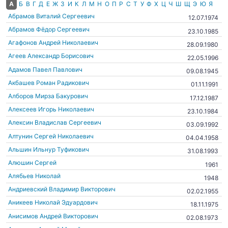
А
Б
В
Г
Д
Е
Ж
З
И
К
Л
М
Н
О
П
Р
С
Т
У
Ф
Х
Ц
Ч
Ш
Щ
Э
Ю
Я
Абрамов Виталий Сергеевич
12.07.1974
Абрамов Фёдор Сергеевич
23.10.1985
Агафонов Андрей Николаевич
28.09.1980
Агеев Александр Борисович
22.05.1996
Адамов Павел Павлович
09.08.1945
Акбашев Роман Радикович
01.11.1991
Алборов Мирза Бакурович
17.12.1987
Алексеев Игорь Николаевич
23.10.1984
Алексин Владислав Сергеевич
03.09.1992
Алтунин Сергей Николаевич
04.04.1958
Альшин Ильнур Туфикович
31.08.1993
Алюшин Сергей
1961
Алябьев Николай
1948
Андриевский Владимир Викторович
02.02.1955
Аникеев Николай Эдуардович
18.11.1975
Анисимов Андрей Викторович
02.08.1973