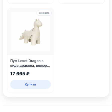
реклама
Пуф Leset Dragon в
виде дракона, велюр
Omega 30, для дома и
17 665 ₽
детской
Купить