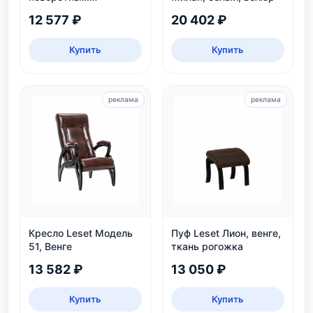
механизмом, белый
12 577 ₽
20 402 ₽
каркас, велюр
бежевый
Купить
Купить
реклама
реклама
Кресло Leset Модель
Пуф Leset Лион, венге,
51, Венге
ткань рогожка
13 582 ₽
13 050 ₽
Купить
Купить