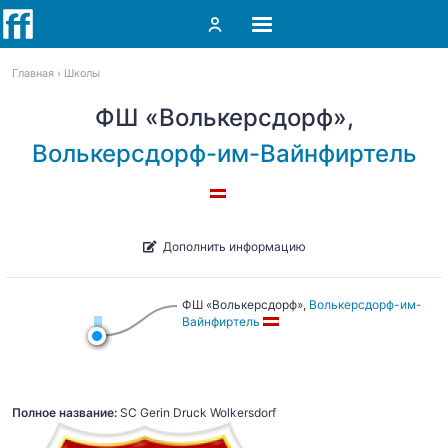
Главная
Школы
ФШ «Волькерсдорф»,
Волькерсдорф-им-Вайнфиртель
Дополнить информацию
ФШ «Волькерсдорф»,
Волькерсдорф-им-
Вайнфиртель
Полное название:
SC Gerin Druck Wolkersdorf