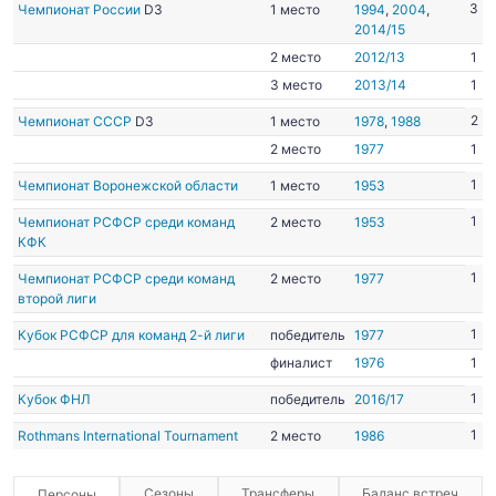
3
Чемпионат России
D3
1 место
1994
,
2004
,
2014/15
2 место
2012/13
1
3 место
2013/14
1
2
Чемпионат СССР
D3
1 место
1978
,
1988
2 место
1977
1
1
Чемпионат Воронежской области
1 место
1953
1
Чемпионат РСФСР среди команд
2 место
1953
КФК
1
Чемпионат РСФСР среди команд
2 место
1977
второй лиги
1
Кубок РСФСР для команд 2-й лиги
победитель
1977
финалист
1976
1
1
Кубок ФНЛ
победитель
2016/17
1
Rothmans International Tournament
2 место
1986
Сезоны
Трансферы
Баланс встреч
Персоны