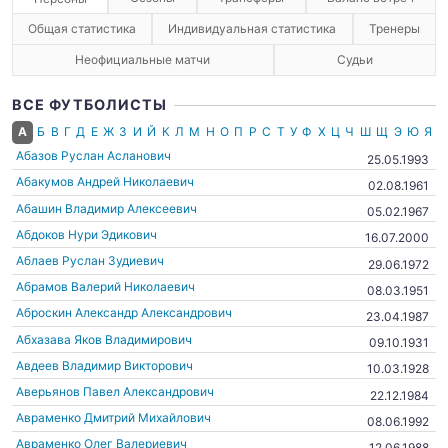
Общая статистика
Индивидуальная статистика
Тренеры
Неофициальные матчи
Судьи
ВСЕ ФУТБОЛИСТЫ
А
Б
В
Г
Д
Е
Ж
З
И
Й
К
Л
М
Н
О
П
Р
С
Т
У
Ф
Х
Ц
Ч
Ш
Щ
Э
Ю
Я
Абазов Руслан Асланович
25.05.1993
Абакумов Андрей Николаевич
02.08.1961
Абашин Владимир Алексеевич
05.02.1967
Абдоков Нури Эдикович
16.07.2000
Аблаев Руслан Зудиевич
29.06.1972
Абрамов Валерий Николаевич
08.03.1951
Аброскин Александр Александрович
23.04.1987
Абхазава Яков Владимирович
09.10.1931
Авдеев Владимир Викторович
10.03.1928
Аверьянов Павел Александрович
22.12.1984
Авраменко Дмитрий Михайлович
08.06.1992
Авраменко Олег Валериевич
12.06.1988