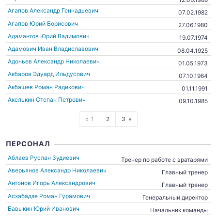
Агапов Александр Геннадьевич
07.02.1982
Агапов Юрий Борисович
27.06.1980
Адамантов Юрий Вадимович
19.07.1974
Адамович Иван Владиславович
08.04.1925
Адоньев Александр Николаевич
01.05.1973
Акбаров Эдуард Ильдусович
07.10.1964
Акбашев Роман Радикович
01.11.1991
Акелькин Степан Петрович
09.10.1985
1
2
3
ПЕРСОНАЛ
Аблаев Руслан Зудиевич
Тренер по работе с вратарями
Аверьянов Александр Николаевич
Главный тренер
Антонов Игорь Александрович
Главный тренер
Асхабадзе Роман Гурамович
Генеральный директор
Бавыкин Юрий Иванович
Начальник команды