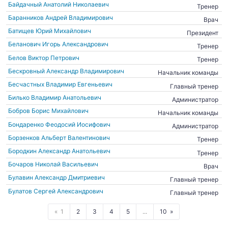
Байдачный Анатолий Николаевич
Тренер
Баранников Андрей Владимирович
Врач
Батищев Юрий Михайлович
Президент
Беланович Игорь Александрович
Тренер
Белов Виктор Петрович
Тренер
Бескровный Александр Владимирович
Начальник команды
Бесчастных Владимир Евгеньевич
Главный тренер
Билько Владимир Анатольевич
Администратор
Бобров Борис Михайлович
Начальник команды
Бондаренко Феодосий Иосифович
Администратор
Борзенков Альберт Валентинович
Тренер
Бородкин Александр Анатольевич
Тренер
Бочаров Николай Васильевич
Врач
Булавин Александр Дмитриевич
Главный тренер
Булатов Сергей Александрович
Главный тренер
1
2
3
4
5
...
10