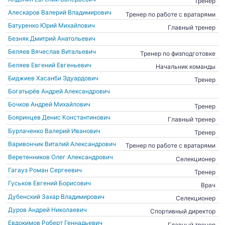
Тренер
Алескаров Валерий Владимирович
Тренер по работе с вратарями
Батуренко Юрий Михайлович
Главный тренер
Безняк Дмитрий Анатольевич
Беляев Вячеслав Витальевич
Тренер по физподготовке
Беляев Евгений Евгеньевич
Начальник команды
Биджиев Хасанби Эдуардович
Тренер
Богатырёв Андрей Александрович
Бочков Андрей Михайлович
Тренер
Бояринцев Денис Константинович
Главный тренер
Бурлаченко Валерий Иванович
Тренер
Варивончик Виталий Александрович
Тренер по работе с вратарями
Веретенников Олег Александрович
Селекционер
Гагауз Роман Сергеевич
Тренер
Гуськов Евгений Борисович
Врач
Дубенский Захар Владимирович
Селекционер
Дуров Андрей Николаевич
Спортивный директор
Евдокимов Роберт Геннадьевич
Главный тренер