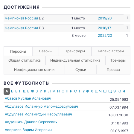
ДОСТИЖЕНИЯ
1
Чемпионат России
D2
1 место
2019/20
1
Чемпионат России
D3
1 место
2016/17
3 место
2022/23
1
Сезоны
Трансферы
Баланс встреч
Персоны
Общая статистика
Индивидуальная статистика
Тренеры
Неофициальные матчи
Судьи
Пресса
ВСЕ ФУТБОЛИСТЫ
А
Б
В
Г
Д
Е
Ж
З
И
К
Л
М
Н
О
П
Р
С
Т
У
Ф
Х
Ц
Ч
Ш
Щ
Э
Ю
Я
Абазов Руслан Асланович
25.05.1993
Абдулавов Исламнур Магомедрасулович
07.03.1994
Абдуллаев Исламитдин Насруллаевич
18.03.2000
Авдюшкин Даниил Сергеевич
01.10.1993
Аверкиев Вадим Игоревич
01.06.1997