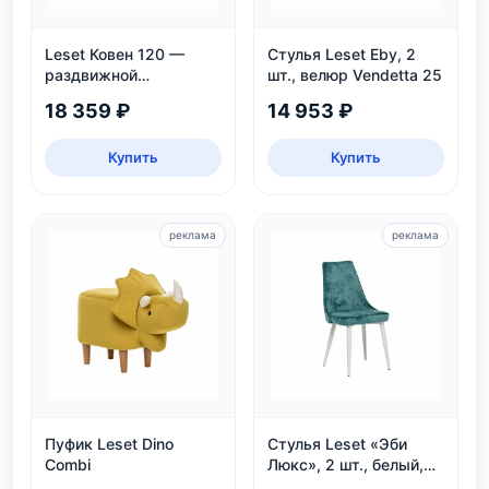
Leset Ковен 120 —
Стулья Leset Eby, 2
раздвижной
шт., велюр Vendetta 25
обеденный стол
18 359 ₽
14 953 ₽
Купить
Купить
реклама
реклама
Пуфик Leset Dino
Стулья Leset «Эби
Combi
Люкс», 2 шт., белый,
велюр аквамарин