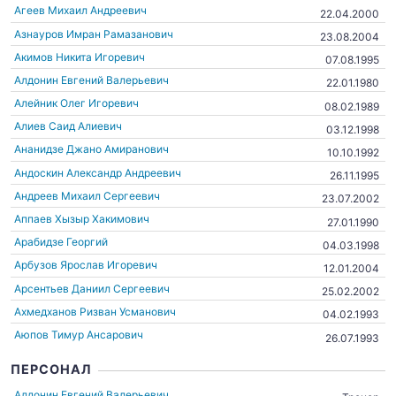
Агеев Михаил Андреевич
22.04.2000
Азнауров Имран Рамазанович
23.08.2004
Акимов Никита Игоревич
07.08.1995
Алдонин Евгений Валерьевич
22.01.1980
Алейник Олег Игоревич
08.02.1989
Алиев Саид Алиевич
03.12.1998
Ананидзе Джано Амиранович
10.10.1992
Андоскин Александр Андреевич
26.11.1995
Андреев Михаил Сергеевич
23.07.2002
Аппаев Хызыр Хакимович
27.01.1990
Арабидзе Георгий
04.03.1998
Арбузов Ярослав Игоревич
12.01.2004
Арсентьев Даниил Сергеевич
25.02.2002
Ахмедханов Ризван Усманович
04.02.1993
Аюпов Тимур Ансарович
26.07.1993
ПЕРСОНАЛ
Алдонин Евгений Валерьевич