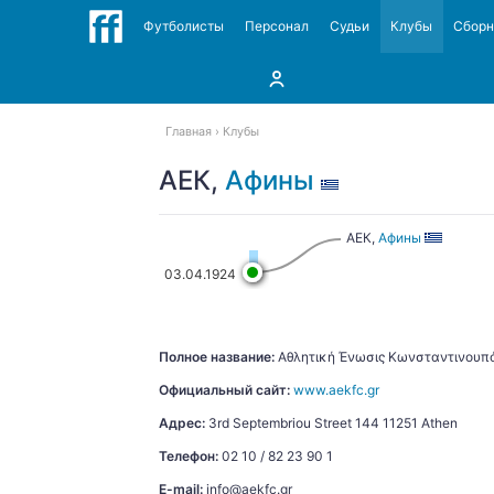
Футболисты
Персонал
Судьи
Клубы
Сбор
Главная
Клубы
АЕК,
Афины
АЕК,
Афины
03.04.1924
Полное название:
Αθλητική Ένωσις Κωνσταντινουπόλ
Официальный сайт:
www.aekfc.gr
Адрес:
3rd Septembriou Street 144 11251 Athen
Телефон:
02 10 / 82 23 90 1
E-mail:
info@aekfc.gr