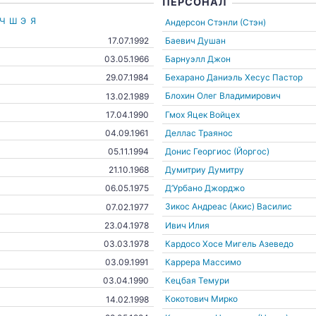
ПЕРСОНАЛ
Ч
Ш
Э
Я
Андерсон Стэнли (Стэн)
Баевич Душан
17.07.1992
Барнуэлл Джон
03.05.1966
Бехарано Даниэль Хесус Пастор
29.07.1984
Блохин Олег Владимирович
13.02.1989
Гмох Яцек Войцех
17.04.1990
Деллас Траянос
04.09.1961
Донис Георгиос (Йоргос)
05.11.1994
Думитриу Думитру
21.10.1968
Д’Урбано Джорджо
06.05.1975
Зикос Андреас (Акис) Василис
07.02.1977
Ивич Илия
23.04.1978
Кардосо Хосе Мигель Азеведо
03.03.1978
Каррера Массимо
03.09.1991
Кецбая Темури
03.04.1990
Кокотович Мирко
14.02.1998