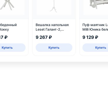
обеденный
Вешалка напольная
Пуф-маятник L
Хокку
Leset Галант-2,
Milli Юника бе
белый
37 ₽
9 267 ₽
9 129 ₽
Купить
Купить
Купить