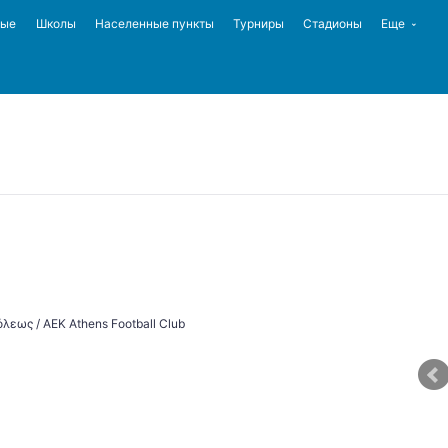
ные
Школы
Населенные пункты
Турниры
Стадионы
Еще
εως / AEK Athens Football Club