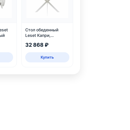
eset
Стол обеденный
лый
Leset Капри,
раздвижной
32 868 ₽
Купить