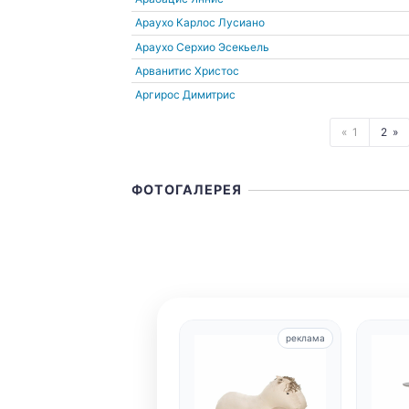
Араухо Карлос Лусиано
Араухо Серхио Эсекьель
Арванитис Христос
Аргирос Димитрис
1
2
ФОТОГАЛЕРЕЯ
реклама