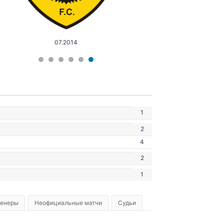
07.2014
1
2
4
2
1
ренеры
Неофициальные матчи
Судьи