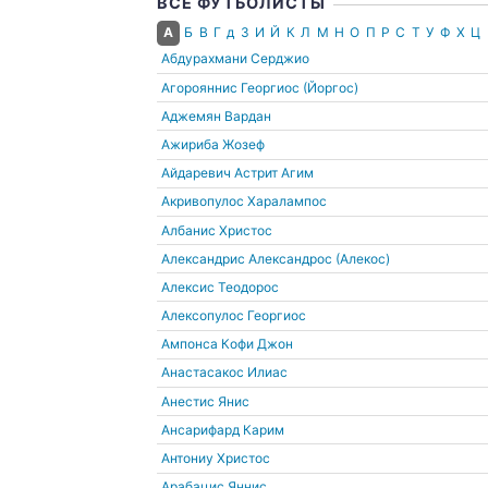
ВСЕ ФУТБОЛИСТЫ
А
Б
В
Г
д
З
И
Й
К
Л
М
Н
О
П
Р
С
Т
У
Ф
Х
Ц
Абдурахмани Серджио
Агорояннис Георгиос (Йоргос)
Аджемян Вардан
Ажириба Жозеф
Айдаревич Астрит Агим
Акривопулос Харалампос
Албанис Христос
Александрис Александрос (Алекос)
Алексис Теодорос
Алексопулос Георгиос
Ампонса Кофи Джон
Анастасакос Илиас
Анестис Янис
Ансарифард Карим
Антониу Христос
Арабацис Яннис