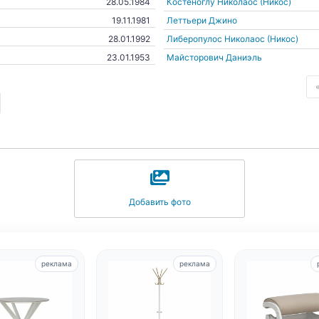
Костеноглу Николаос (Никос)
28.05.1984
Леттьери Джино
19.11.1981
Либеропулос Николаос (Никос)
28.01.1992
Майсторович Даниэль
23.01.1953
Добавить фото
реклама
реклама