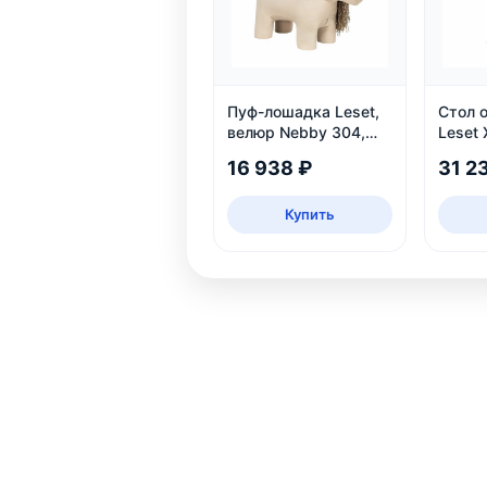
Пуф-лошадка Leset,
Стол 
велюр Nebby 304,
Leset 
бежевый, для дома и
16 938 ₽
31 2
детской
Купить