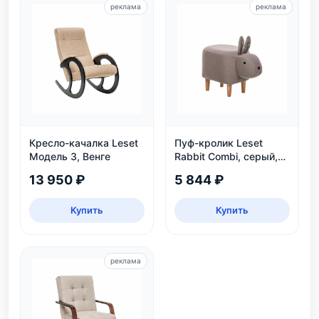
реклама
реклама
Кресло-качалка Leset
Пуф-кролик Leset
Модель 3, Венге
Rabbit Combi, серый,
детский, нагрузка 80
13 950 ₽
5 844 ₽
кг
Купить
Купить
реклама