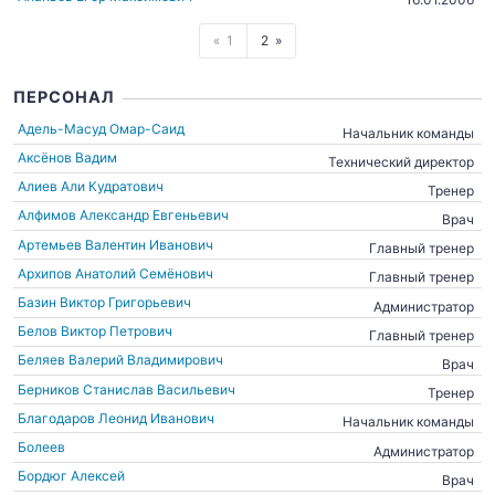
1
2
ПЕРСОНАЛ
Адель-Масуд Омар-Саид
Начальник команды
Аксёнов Вадим
Технический директор
Алиев Али Кудратович
Тренер
Алфимов Александр Евгеньевич
Врач
Артемьев Валентин Иванович
Главный тренер
Архипов Анатолий Семёнович
Главный тренер
Базин Виктор Григорьевич
Администратор
Белов Виктор Петрович
Главный тренер
Беляев Валерий Владимирович
Врач
Берников Станислав Васильевич
Тренер
Благодаров Леонид Иванович
Начальник команды
Болеев
Администратор
Бордюг Алексей
Врач