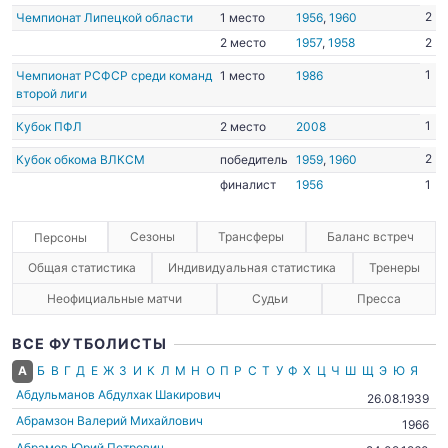
2
Чемпионат Липецкой области
1 место
1956
,
1960
2 место
1957
,
1958
2
1
Чемпионат РСФСР среди команд
1 место
1986
второй лиги
1
Кубок ПФЛ
2 место
2008
2
Кубок обкома ВЛКСМ
победитель
1959
,
1960
финалист
1956
1
Сезоны
Трансферы
Баланс встреч
Персоны
Общая статистика
Индивидуальная статистика
Тренеры
Неофициальные матчи
Судьи
Пресса
ВСЕ ФУТБОЛИСТЫ
А
Б
В
Г
Д
Е
Ж
З
И
К
Л
М
Н
О
П
Р
С
Т
У
Ф
Х
Ц
Ч
Ш
Щ
Э
Ю
Я
Абдульманов Абдулхак Шакирович
26.08.1939
Абрамзон Валерий Михайлович
1966
Абрамов Юрий Петрович