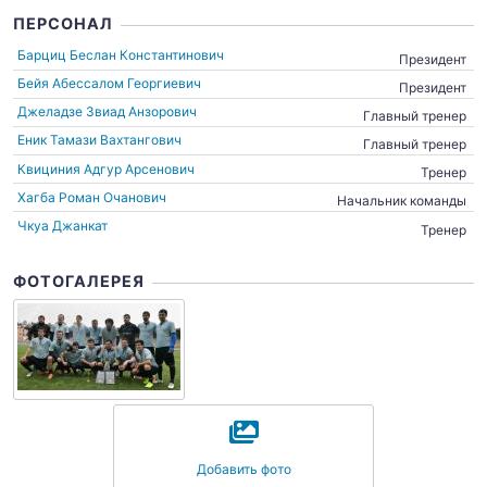
ПЕРСОНАЛ
Барциц Беслан Константинович
Президент
Бейя Абессалом Георгиевич
Президент
Джеладзе Звиад Анзорович
Главный тренер
Еник Тамази Вахтангович
Главный тренер
Квициния Адгур Арсенович
Тренер
Хагба Роман Очанович
Начальник команды
Чкуа Джанкат
Тренер
ФОТОГАЛЕРЕЯ
Добавить фото