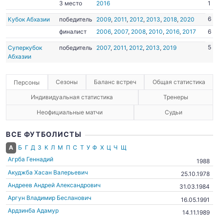
3 место
2016
1
6
Кубок Абхазии
победитель
2009
,
2011
,
2012
,
2013
,
2018
,
2020
финалист
2006
,
2007
,
2008
,
2010
,
2016
,
2017
6
5
Суперкубок
победитель
2007
,
2011
,
2012
,
2013
,
2019
Абхазии
Сезоны
Баланс встреч
Общая статистика
Персоны
Индивидуальная статистика
Тренеры
Неофициальные матчи
Судьи
ВСЕ ФУТБОЛИСТЫ
А
Б
Г
Д
З
К
Л
М
П
С
Т
У
Ф
Х
Ц
Ч
Щ
Агрба Геннадий
1988
Акуджба Хасан Валерьевич
25.10.1978
Андреев Андрей Александрович
31.03.1984
Аргун Владимир Бесланович
16.05.1991
Ардзинба Адамур
14.11.1989