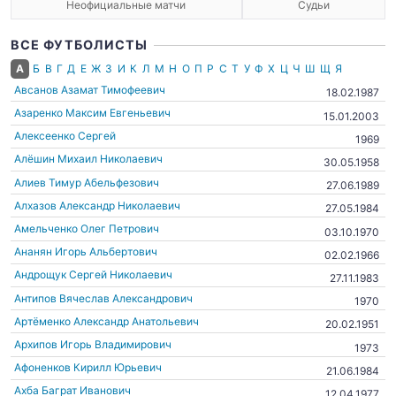
Неофициальные матчи
Судьи
ВСЕ ФУТБОЛИСТЫ
А
Б
В
Г
Д
Е
Ж
З
И
К
Л
М
Н
О
П
Р
С
Т
У
Ф
Х
Ц
Ч
Ш
Щ
Я
Авсанов Азамат Тимофеевич
18.02.1987
Азаренко Максим Евгеньевич
15.01.2003
Алексеенко Сергей
1969
Алёшин Михаил Николаевич
30.05.1958
Алиев Тимур Абельфезович
27.06.1989
Алхазов Александр Николаевич
27.05.1984
Амельченко Олег Петрович
03.10.1970
Ананян Игорь Альбертович
02.02.1966
Андрощук Сергей Николаевич
27.11.1983
Антипов Вячеслав Александрович
1970
Артёменко Александр Анатольевич
20.02.1951
Архипов Игорь Владимирович
1973
Афоненков Кирилл Юрьевич
21.06.1984
Ахба Баграт Иванович
12.04.1977