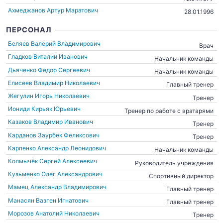
Ахмеджанов Артур Маратович
28.01.1996
ПЕРСОНАЛ
Беляев Валерий Владимирович
Врач
Гладков Виталий Иванович
Начальник команды
Дьяченко Фёдор Сергеевич
Начальник команды
Елисеев Владимир Николаевич
Главный тренер
Жегулин Игорь Николаевич
Тренер
Иониди Кирьяк Юрьевич
Тренер по работе с вратарями
Казаков Владимир Иванович
Тренер
Карданов Заурбек Феликсович
Тренер
Карпенко Александр Леонидович
Начальник команды
Колмычёк Сергей Алексеевич
Руководитель учреждения
Кузьменко Олег Александрович
Спортивный директор
Мамец Александр Владимирович
Главный тренер
Манасян Вазген Игнатович
Главный тренер
Морозов Анатолий Николаевич
Тренер