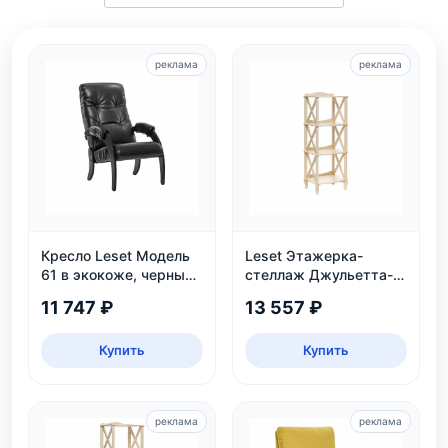
реклама
реклама
Кресло Leset Модель
Leset Этажерка-
61 в экокоже, черный
стеллаж Джульетта-3,
цвет Венге, для дома и
дуб шампань
11 747 ₽
13 557 ₽
дачи
Купить
Купить
реклама
реклама