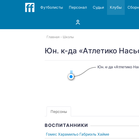
Футболисты
Персонал
Судьи
Клубы
Сбор
Главная
Школы
Юн. к-да «Атлетико Нась
Юн. к-да «Атлетико Н
Персоны
ВОСПИТАННИКИ
Гомес Харамильо Габриэль Хайме