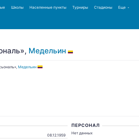
ные
Школы
Населенные пункты
Турниры
Стадионы
Еще
ональ»,
Медельин
асьональ»,
Медельин
ПЕРСОНАЛ
Нет данных
08.12.1959