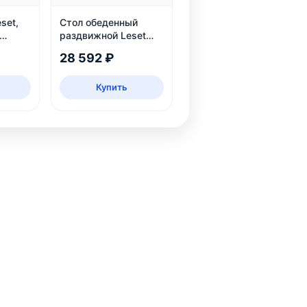
set,
Стол обеденный
раздвижной Leset
 120
Таун: круглый,
28 592 ₽
безопасный, ЛДСП,
дуб каньон/черный
Купить