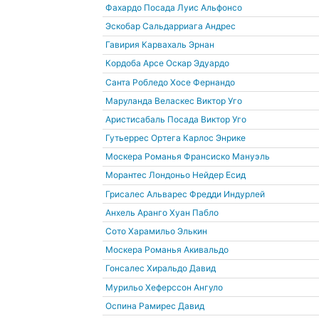
Фахардо Посада Луис Альфонсо
Эскобар Сальдарриага Андрес
Гавирия Карвахаль Эрнан
Кордоба Арсе Оскар Эдуардо
Санта Робледо Хосе Фернандо
Маруланда Веласкес Виктор Уго
Аристисабаль Посада Виктор Уго
Гутьеррес Ортега Карлос Энрике
Москера Романья Франсиско Мануэль
Морантес Лондоньо Нейдер Есид
Грисалес Альварес Фредди Индурлей
Анхель Аранго Хуан Пабло
Сото Харамильо Элькин
Москера Романья Акивальдо
Гонсалес Хиральдо Давид
Мурильо Хеферссон Ангуло
Оспина Рамирес Давид