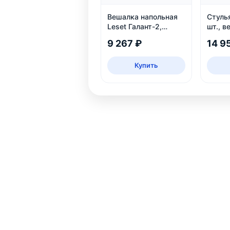
Вешалка напольная
Стулья
Leset Галант-2,
шт., в
белый
25
9 267 ₽
14 9
Купить