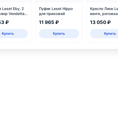
 Leset Eby, 2
Пуфик Leset Hippo
Кресло Лион Le
елюр Vendetta
для прихожей
венге, рогожка
Malmo 90 — до
53 ₽
11 965 ₽
13 050 ₽
кг
Купить
Купить
Купить