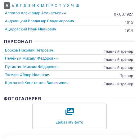
А
Б
В
Г
Д
З
И
К
М
П
Р
С
Т
У
Х
Ч
Ш
Алпатов Александр Афанасьевич
07.03.1927
Андолицкий Владимир Владимирович
1915
Ацедовский Иван Иванович
1914
ПЕРСОНАЛ
Бобков Николай Петрович
Главный тренер
Печёный Михаил Фёдорович
Главный тренер
Путистин Михаил Фёдорович
Главный тренер
Тютчев Фёдор Иванович
Тренер
Щегоцкий Константин Васильевич
Главный тренер
ФОТОГАЛЕРЕЯ
Добавить фото