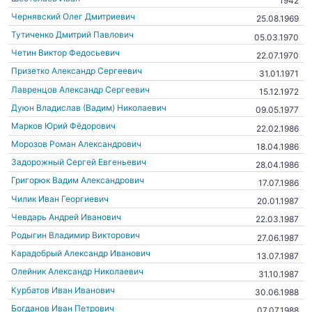
1942
Чернявский Олег Дмитриевич
25.08.1969
Тутиченко Дмитрий Павлович
05.03.1970
Четин Виктор Федосьевич
22.07.1970
Призетко Александр Сергеевич
31.01.1971
Лавренцов Александр Сергеевич
15.12.1972
Дуюн Владислав (Вадим) Николаевич
09.05.1977
Марков Юрий Фёдорович
22.02.1986
Морозов Роман Александрович
18.04.1986
Задорожный Сергей Евгеньевич
28.04.1986
Григорюк Вадим Александрович
17.07.1986
Чилик Иван Георгиевич
20.01.1987
Чевдарь Андрей Иванович
22.03.1987
Родыгин Владимир Викторович
27.06.1987
Карадобрый Александр Иванович
13.07.1987
Олейник Александр Николаевич
31.10.1987
Курбатов Иван Иванович
30.06.1988
Богданов Иван Петрович
07.07.1988