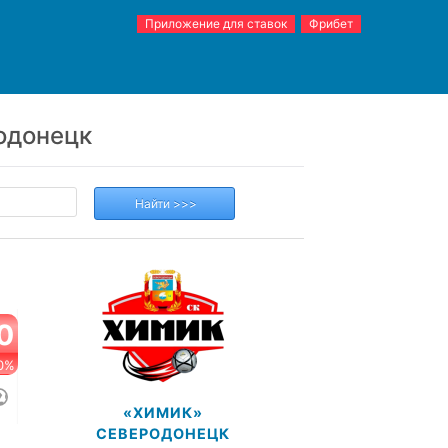
Приложение для ставок
Фрибет
одонецк
0
0%
«ХИМИК»
СЕВЕРОДОНЕЦК