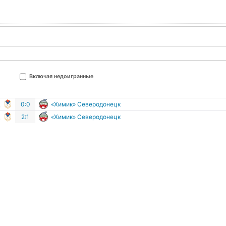
Включая недоигранные
0:0
«Химик» Северодонецк
2:1
«Химик» Северодонецк