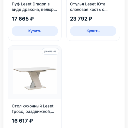
Пуф Leset Dragon в
Стулья Leset Юта,
виде дракона, велюр
слоновая кость с
Omega 30, для дома и
патиной
17 665 ₽
23 792 ₽
детской
Купить
Купить
реклама
Стол кухонный Leset
Гросс, раздвижной,
белый/серый
16 617 ₽